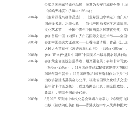
位知名国画家特邀作品展，应邀为天安门城楼创作《山高云祥
《鹤鸣天地宽》(510㎝×198㎝)；
2004年
《董希源花鸟画作品选》、《董希源山水精选》由广东
国画提名展、水墨心象——当代中国画名家学术邀请展
文化艺术节——全国中青年中国画提名展获优秀奖、应邀为
2004年
参加首届中国（湘潭）齐白石国际文化艺术节——全国
2005年
参加中国画实力派画家——赴香港邀请展、作品《江山
人民大会堂创作《涛涛云海壮山河》（320㎝×300㎝
2006年
参加“正当代•盛世中国画”中国美术出版界提名最具影
2007年
参加荣宝斋画院首届手卷、册页题名展；参加非常写意—
（670㎝×250㎝）； 11月国画作品22幅被选制
2008年新年贺卡； 12月国画作品1幅被选制作为中共中
2008年
由政协福建省委员会办公厅、福建省国际文化经济交流
新年贺卡作画选集》，赠送省两会代表；由全国政协、
希源》，赠阅全国两会代表。
2009年
8月29日 应香港中华文化总会邀请在港举办《锦绣河
出版《锦绣河山美如画——香港庆祝中华人民共和国六