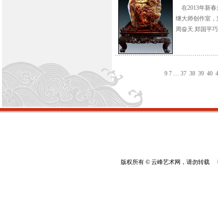
在2013年新
继大师创作室，
周奋天.郑国平巧雕
9
7
…
37
38
39
40
版权所有 © 云峰艺术网，请勿转载 香港云峰：(8