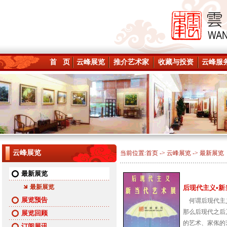
首 页
云峰展览
推介艺术家
收藏与投资
云峰服
云峰展览
当前位置:
首页
->
云峰展览
-> 最新展览
最新展览
最新展览
后现代主义•新当代
展览预告
何谓后现代主义
那么后现代之后
展览回顾
的艺术、家俬的艺
订阅展讯