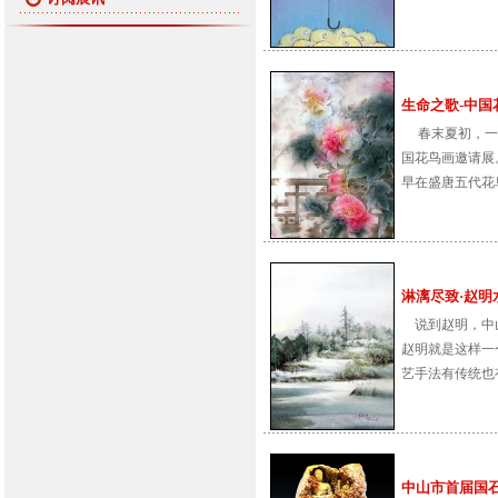
生命之歌-中国花鸟
春末夏初，一个
国花鸟画邀请展
早在盛唐五代花鸟
淋漓尽致·赵明水彩
说到赵明，中山
赵明就是这样一
艺手法有传统也有
中山市首届国石艺术