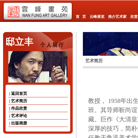
首 页
云峰展览
推介艺术家
欣赏
邸立丰
艺术简历
| 返回首页
教授， 1958年
| 艺术简历
| 作品欣赏
班。其导师靳尚谊
| 艺术评论
藏。巨作《大清皇
| 出版画册
深厚的技巧，简朴
任教于鲁迅美术学