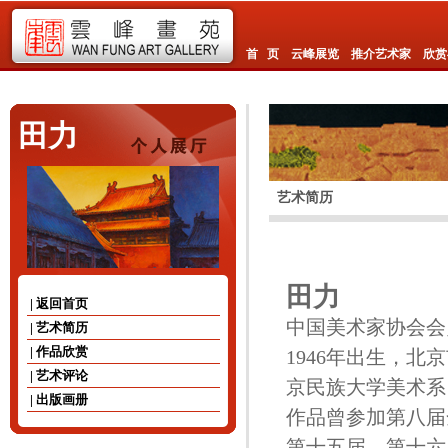
首 页
云峰展览
推介艺术家
欣赏
田力
艺术简历
田力
| 返回首页
中国美术家协会会
| 艺术简历
| 作品欣赏
1946年出生，北
| 艺术评论
京民族大学美术系
| 出版画册
作品曾参加第八届
第十五届、第十六