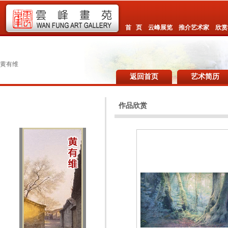
首 页
云峰展览
推介艺术家
欣赏
黄有维
返回首页
艺术简历
作品欣赏