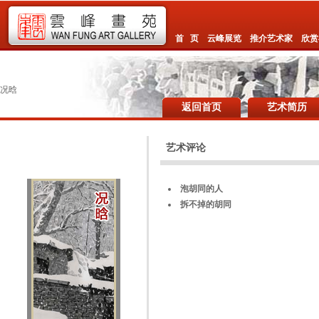
首 页
云峰展览
推介艺术家
欣赏
况晗
返回首页
艺术简历
艺术评论
泡胡同的人
拆不掉的胡同