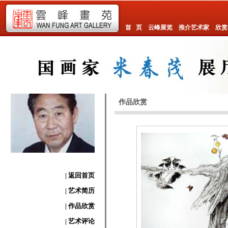
首 页
云峰展览
推介艺术家
欣赏
作品欣赏
| 返回首页
| 艺术简历
| 作品欣赏
| 艺术评论