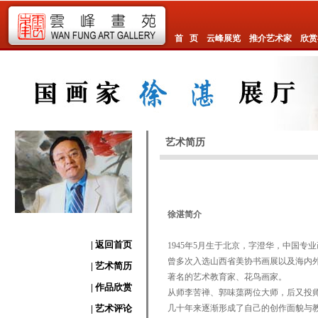
首 页
云峰展览
推介艺术家
欣赏
艺术简历
徐湛简介
| 返回首页
1945年5月生于北京，字澄华，中国
曾多次入选山西省美协书画展以及海内
| 艺术简历
著名的艺术教育家、花鸟画家。
| 作品欣赏
从师李苦禅、郭味蕖两位大师，后又投
| 艺术评论
几十年来逐渐形成了自己的创作面貌与