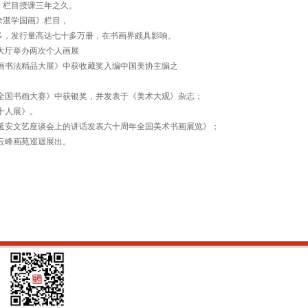
》栏目授课三年之久。
徐湛
学国画》栏目，
多，发行量高达七十多万册，在书画界颇具影响。
央大厅举办两次个人画展
国绘画书法精品大展》中获收藏奖入编中国美协主编之
世纪全国书画大赛》中获银奖，并发表于《美术大观》杂志；
画十人展》。
东在延安文艺座谈会上的讲话发表六十周年全国美术书画展览》；
东云峰画苑巡迴展出。