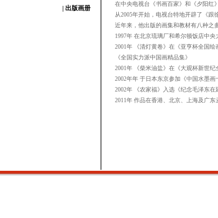
在中央电视台《书画百家》和《夕阳红
| 出版画册
从2005年开始，电视台特地开辟了《跟
近年来，他出版的画集和教材有八种之
1997年 在北京琉璃厂和希尔顿饭店中
2001年 《清灯黄卷》在《亚亨杯全
《全国实力派中国画精品集》
2001年 《柴米油盐》在《大观杯新
2002年年 于日本东京参加《中国水墨
2002年 《农家福》入选《纪念毛泽
2011年 作品在香港、北京、上海及广