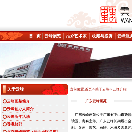
首 页
云峰展览
推介艺术家
收藏与投资
云峰服
关于云峰
当前位置:
首页
->
关于云峰
->云峰介绍
云峰画苑简介
·广东云峰画苑
云峰创办人简介
广东云峰画苑位于广东省中山市繁盛的
云峰历年活动
读区、贵宾室等。广东云峰长期展出全
香港总部
彩、版画、陶艺、石雕、木雕及古典艺
北京云峰画苑（华北地区总部）