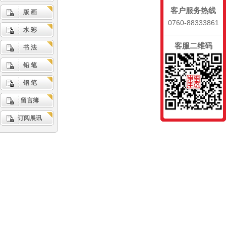
客户服务热线
版 画
0760-88333861
水 彩
客服二维码
书 法
铅 笔
钢 笔
留言簿
订阅展讯