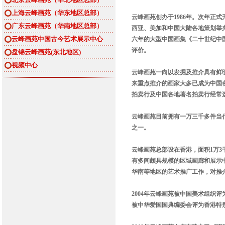
上海云峰画苑（华东地区总部）
云峰画苑创办于1986年。次年正
广东云峰画苑（华南地区总部）
西亚、美加和中国大陆各地策划举
云峰画苑中国古今艺术展示中心
六年的大型中国画集《二十世纪中国
评价。
盘锦云峰画苑(东北地区)
视频中心
云峰画苑一向以发掘及推介具有鲜
来重点推介的画家大多已成为中国
拍卖行及中国各地著名拍卖行经常
云峰画苑目前拥有一万三千多件当
之一。
云峰画苑总部设在香港，面积1万
有多间颇具规模的区域画廊和展示
华南等地区的艺术推广工作，对推
2004年云峰画苑被中国美术组织
被中华爱国国典编委会评为香港特