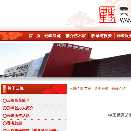
首 页
云峰展览
推介艺术家
收藏与投资
云峰服
关于云峰
当前位置:
首页
->
关于云峰
->云峰介绍
云峰画苑简介
云峰创办人简介
中国优秀艺
云峰历年活动
香港总部
北京云峰画苑（华北地区总部）