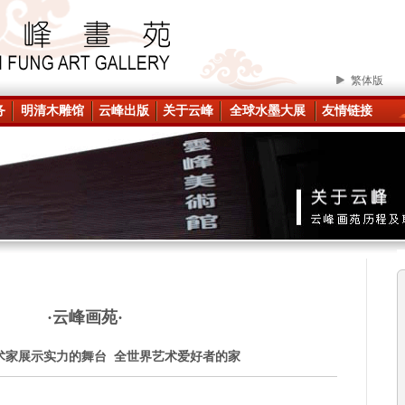
繁体版
务
明清木雕馆
云峰出版
关于云峰
全球水墨大展
友情链接
·云峰画苑·
术家展示实力的舞台 全世界艺术爱好者的家