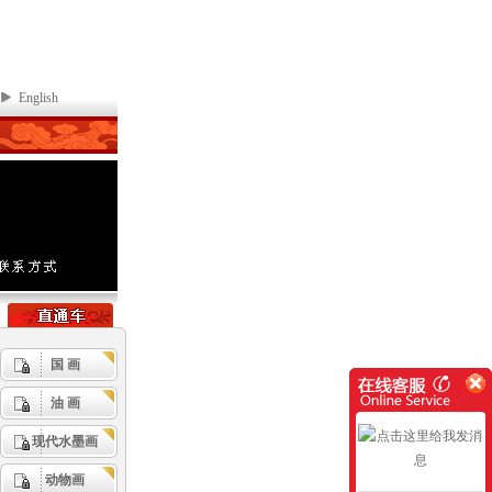
English
国 画
油 画
现代水墨画
动物画