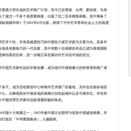
式开展庞大而长远的艺术推广计划，至今已在香港、台湾、新加坡、马来
办了超过一千多个高质素画展，出版了近二百本精美画集。其中筹备了
绘画精华录》于2001年8月出版，获得了中外艺术界和社会人士的高度
明艺术个性，并有高难度技巧的中国实力派艺术家为主要方向。其多年
各地具有影响力的一代名家，其中有数十位画家的作品已成为香港国际
选择拍卖的目标，进一步确立其在国内外艺术品市场的定位。
代中国艺术家作品的丰富收藏，成为现代中国画最大的投资者和推广者
3千多尺，成为活动策划中心和海外艺术推广的基地，另外在全国各地设
中心。云峰画苑在中港各地的画廊分别负起海外以及中国华北、华东和
介中国优秀艺术家作品扮演着积极的角色。
评为中国十大画廊之一，2005年被中国文化部评为首批中国诚信画廊，并
别行政区「中华爱国集体｣，入编国典。